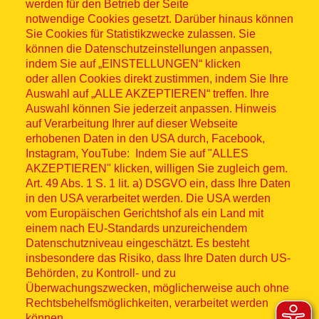
werden für den Betrieb der Seite
notwendige Cookies gesetzt. Darüber hinaus können
Sitemap
Sie Cookies für Statistikzwecke zulassen. Sie
können die Datenschutzeinstellungen anpassen,
indem Sie auf „EINSTELLUNGEN“ klicken
oder allen Cookies direkt zustimmen, indem Sie Ihre
Auswahl auf „ALLE AKZEPTIEREN“ treffen. Ihre
Auswahl können Sie jederzeit anpassen. Hinweis
© ASB 2026
auf Verarbeitung Ihrer auf dieser Webseite
Fußzeilenmenü
erhobenen Daten in den USA durch, Facebook,
Impressum
Instagram, YouTube: Indem Sie auf "ALLES
AKZEPTIEREN" klicken, willigen Sie zugleich gem.
Datenschutz
Art. 49 Abs. 1 S. 1 lit. a) DSGVO ein, dass Ihre Daten
in den USA verarbeitet werden. Die USA werden
Kontakt
vom Europäischen Gerichtshof als ein Land mit
einem nach EU-Standards unzureichendem
Datenschutzniveau eingeschätzt. Es besteht
Hinweisgebersystem
insbesondere das Risiko, dass Ihre Daten durch US-
Behörden, zu Kontroll- und zu
Lieferkette
Überwachungszwecken, möglicherweise auch ohne
Rechtsbehelfsmöglichkeiten, verarbeitet werden
Widerruf
können.