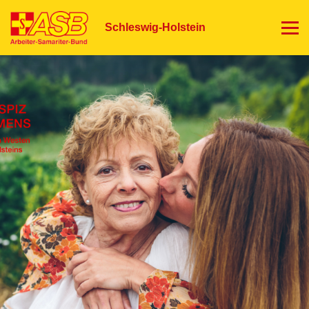
Direkt
zum
Schleswig-Holstein
Inhalt