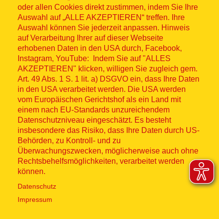
oder allen Cookies direkt zustimmen, indem Sie Ihre
Auswahl auf „ALLE AKZEPTIEREN“ treffen. Ihre
Auswahl können Sie jederzeit anpassen. Hinweis
© ASB 2026
auf Verarbeitung Ihrer auf dieser Webseite
Fußzeilenmenü
erhobenen Daten in den USA durch, Facebook,
Impressum
Instagram, YouTube: Indem Sie auf "ALLES
AKZEPTIEREN" klicken, willigen Sie zugleich gem.
Datenschutz
Art. 49 Abs. 1 S. 1 lit. a) DSGVO ein, dass Ihre Daten
in den USA verarbeitet werden. Die USA werden
Kontakt
vom Europäischen Gerichtshof als ein Land mit
einem nach EU-Standards unzureichendem
Datenschutzniveau eingeschätzt. Es besteht
Hinweisgebersystem
insbesondere das Risiko, dass Ihre Daten durch US-
Behörden, zu Kontroll- und zu
Lieferkette
Überwachungszwecken, möglicherweise auch ohne
Rechtsbehelfsmöglichkeiten, verarbeitet werden
Widerruf
können.
Datenschutz
Social Media
Impressum