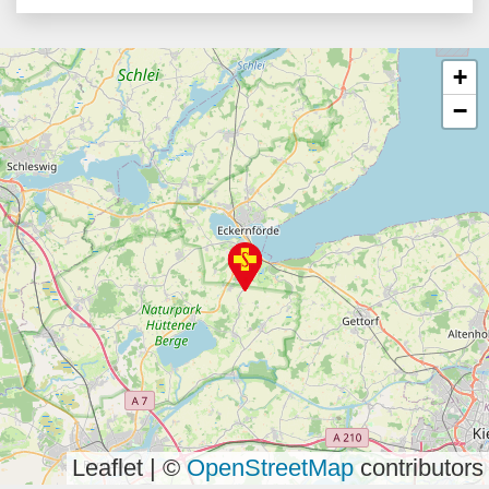
+
−
Leaflet | ©
OpenStreetMap
contributors