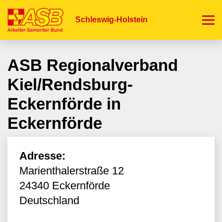
Direkt
zum
Schleswig-Holstein
Inhalt
ASB Regionalverband
Kiel/Rendsburg-
Eckernförde in
Eckernförde
Adresse:
Marienthalerstraße 12
24340
Eckernförde
Deutschland