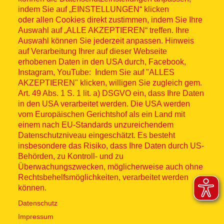
indem Sie auf „EINSTELLUNGEN“ klicken
oder allen Cookies direkt zustimmen, indem Sie Ihre
Auswahl auf „ALLE AKZEPTIEREN“ treffen. Ihre
Auswahl können Sie jederzeit anpassen. Hinweis
© ASB 2026
auf Verarbeitung Ihrer auf dieser Webseite
Fußzeilenmenü
erhobenen Daten in den USA durch, Facebook,
Impressum
Instagram, YouTube: Indem Sie auf "ALLES
AKZEPTIEREN" klicken, willigen Sie zugleich gem.
Datenschutz
Art. 49 Abs. 1 S. 1 lit. a) DSGVO ein, dass Ihre Daten
in den USA verarbeitet werden. Die USA werden
Kontakt
vom Europäischen Gerichtshof als ein Land mit
einem nach EU-Standards unzureichendem
Datenschutzniveau eingeschätzt. Es besteht
Hinweisgebersystem
insbesondere das Risiko, dass Ihre Daten durch US-
Behörden, zu Kontroll- und zu
Lieferkette
Überwachungszwecken, möglicherweise auch ohne
Rechtsbehelfsmöglichkeiten, verarbeitet werden
Widerruf
können.
Datenschutz
Social Media
Impressum